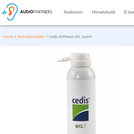
Audionom
Hörselskydd
E-but
Home
/
Skötselprodukter
/ cedis AirPower eT2, 100ml