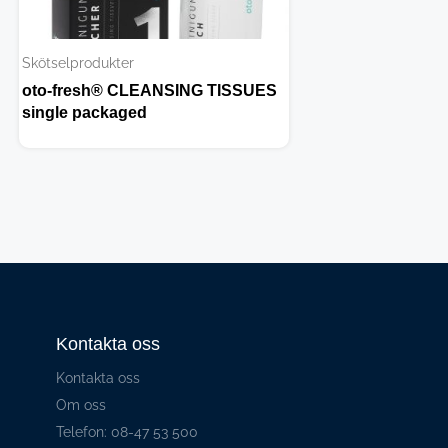
Skötselprodukter
Skötselprodukter
oto-fresh® CLEANSING TISSUES
oto-fresh® AIR
single packaged
Kontakta oss
Kontakta oss
Om oss
Telefon: 08-47 53 500