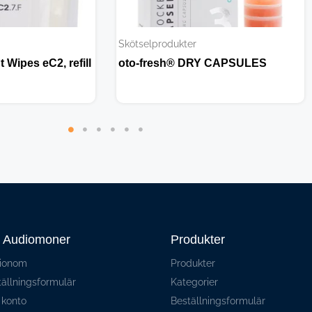
Skötselprodukter
t Wipes eC2, refill
oto-fresh® DRY CAPSULES
r Audiomoner
Produkter
ionom
Produkter
tällningsformulär
Kategorier
 konto
Beställningsformulär