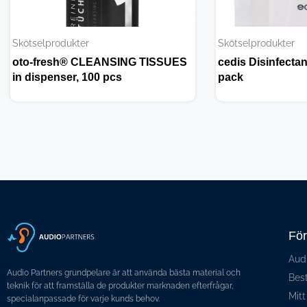
Skötselprodukter
Skötselprodukter
oto-fresh® CLEANSING TISSUES
cedis Disinfectan
in dispenser, 100 pcs
pack
Fö
Aud
Audio Partners grundpelare är att använda bästa material och
Bes
teknik för att framställa de produkter marknaden efterfrågar,
Mitt
specialanpassade för varje kunds behov.