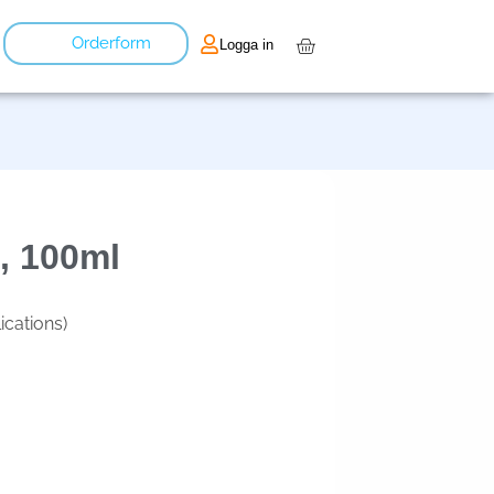
Orderform
Logga in
, 100ml
ications)