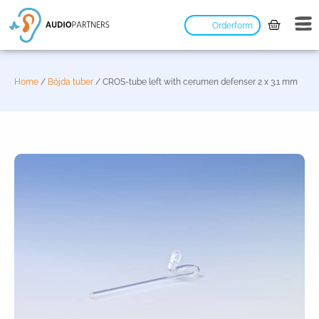
Orderform
Home
/
Böjda tuber
/ CROS-tube left with cerumen defenser 2 x 3.1 mm