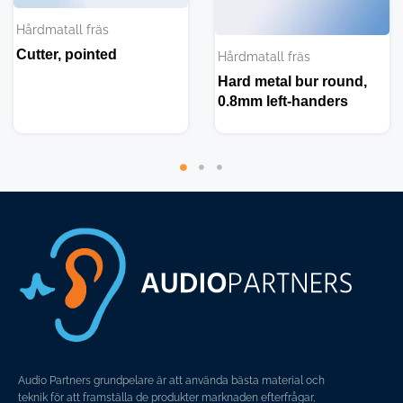
Hårdmatall fräs
Cutter, pointed
Hårdmatall fräs
Hard metal bur round,
0.8mm left-handers
Audio Partners grundpelare är att använda bästa material och
teknik för att framställa de produkter marknaden efterfrågar,