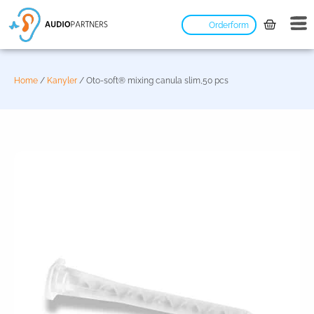
Orderform
Home
/
Kanyler
/ Oto-soft® mixing canula slim,50 pcs