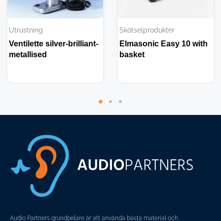
Utrustning
Skötselprodukter
Ventilette silver-brilliant-
Elmasonic Easy 10 with
metallised
basket
Audio Partners grundpelare är att använda bästa material och