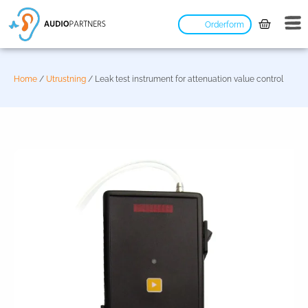
Orderform
Home
/
Utrustning
/ Leak test instrument for attenuation value control