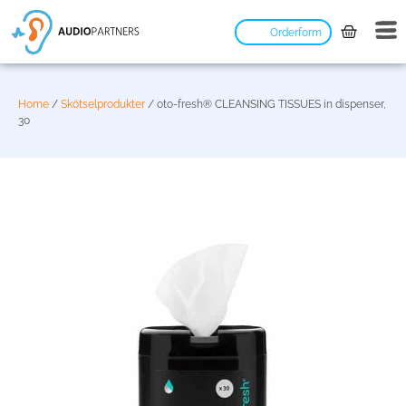
Orderform
Home
/
Skötselprodukter
/ oto-fresh® CLEANSING TISSUES in dispenser,
30