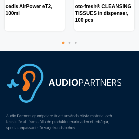
cedis AirPower eT2,
oto-fresh® CLEANSING
100ml
TISSUES in dispenser,
100 pcs
Audio Partners grundpelare är att använda bästa material och
teknik för att framställa de produkter marknaden efterfrågar,
specialanpassade för varje kunds behov.